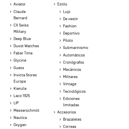
Aviator
Estilo
Claude
Lujo
Bernard
De vestir
CX Swiss
Fashion
Military
Deportivo
Deep Blue
Piloto
Duxot Watches
Submarinismo
Faber Time
Automáticos
Glycine
Cronógrafos
Guess
Mecánicos
Invicta Stores
Militares
Europe
Vintage
Kienzle
Tecnológicos
Laco 1925
Ediciones
LIP
limitadas
Messerschmitt
Accesorios
Nautica
Brazaletes
Oxygen
Correas