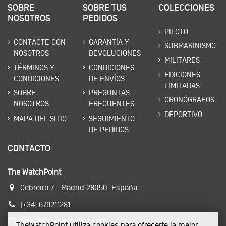
SOBRE
SOBRE TUS
COLECCIONES
NOSOTROS
PEDIDOS
PILOTO
CONTACTE CON
GARANTÍA Y
SUBMARINISMO
NOSOTROS
DEVOLUCIONES
MILITARES
TÉRMINOS Y
CONDICIONES
EDICIONES
CONDICIONES
DE ENVÍOS
LIMITADAS
SOBRE
PREGUNTAS
CRONÓGRAFOS
NOSOTROS
FRECUENTES
DEPORTIVO
MAPA DEL SITIO
SEGUIMIENTO
DE PEDIDOS
CONTACTO
The WatchPoint
Cebreiro 7 - Madrid 28050. España
(+34) 679211281
info@thewatchpoint.com
TheWatchPoint utiliza cookies para ofrecerte la mejor