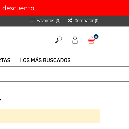
e descuento
Favoritos
(
0
)
Comparar
(
0
)
0
RTAS
LOS MÁS BUSCADOS
Y