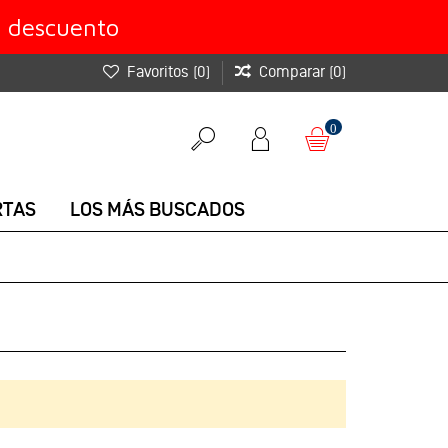
e descuento
Favoritos
(
0
)
Comparar
(
0
)
0
RTAS
LOS MÁS BUSCADOS