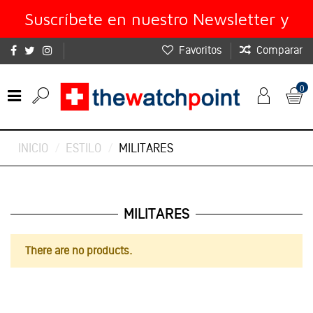
Suscríbete en nuestro Newsletter y
Favoritos
Comparar
obtén un 10% de descuento
0
INICIO
ESTILO
MILITARES
MILITARES
There are no products.