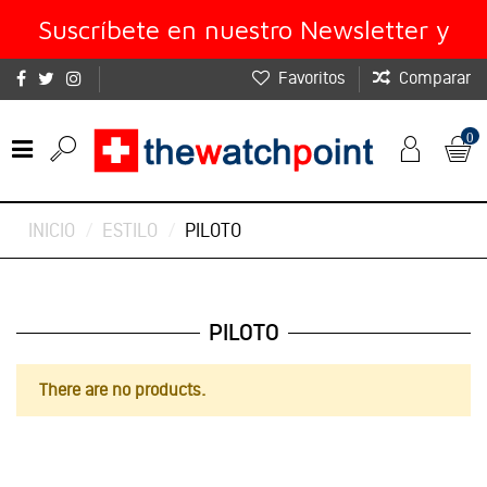
Suscríbete en nuestro Newsletter y
Favoritos
Comparar
obtén un 10% de descuento
0
INICIO
ESTILO
PILOTO
PILOTO
There are no products.