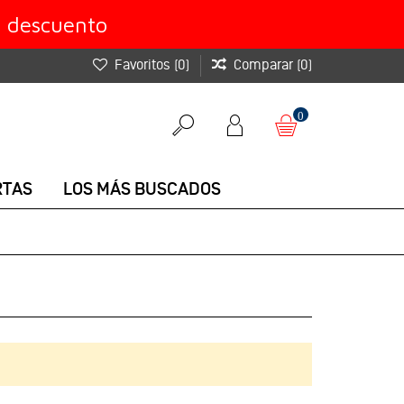
e descuento
Favoritos
(
0
)
Comparar
(
0
)
0
RTAS
LOS MÁS BUSCADOS