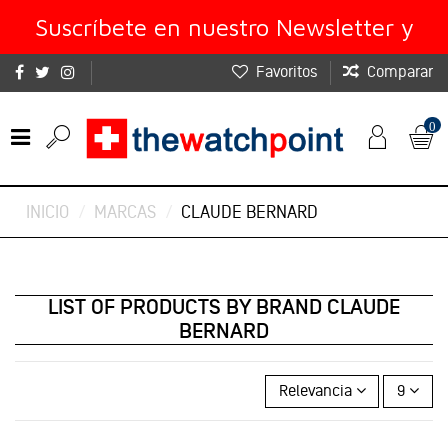
Suscríbete en nuestro Newsletter y
Favoritos
Comparar
obtén un 10% de descuento
0
INICIO
MARCAS
CLAUDE BERNARD
LIST OF PRODUCTS BY BRAND CLAUDE
BERNARD
Relevancia
9