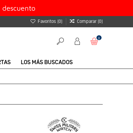
e descuento
Favoritos
(
0
)
Comparar
(
0
)
0
RTAS
LOS MÁS BUSCADOS