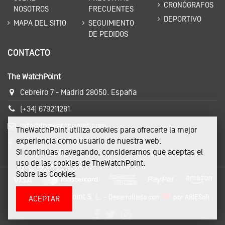
CRONÓGRAFOS
NOSOTROS
FRECUENTES
DEPORTIVO
MAPA DEL SITIO
SEGUIMIENTO
DE PEDIDOS
CONTACTO
The WatchPoint
Cebreiro 7 - Madrid 28050. España
(+34) 679211281
info@thewatchpoint.com
TheWatchPoint utiliza cookies para ofrecerte la mejor
experiencia como usuario de nuestra web.
Si continúas navegando, consideramos que aceptas el
uso de las cookies de TheWatchPoint.
Sobre las Cookies
© 2019 The Biz Point S. L. -
Desarrollado con
por
ARIESoft
ACEPTAR