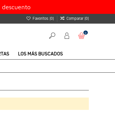
e descuento
Favoritos
(
0
)
Comparar
(
0
)
0
RTAS
LOS MÁS BUSCADOS